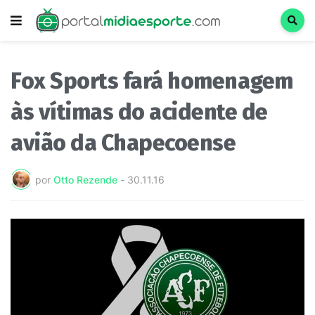
Fox Sports fará homenagem
às vítimas do acidente de
avião da Chapecoense
por
Otto Rezende
-
30.11.16