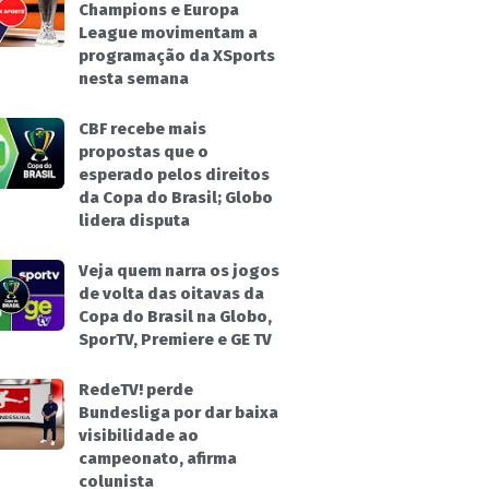
Champions e Europa
League movimentam a
programação da XSports
nesta semana
CBF recebe mais
propostas que o
esperado pelos direitos
da Copa do Brasil; Globo
lidera disputa
Veja quem narra os jogos
de volta das oitavas da
Copa do Brasil na Globo,
SporTV, Premiere e GE TV
RedeTV! perde
Bundesliga por dar baixa
visibilidade ao
campeonato, afirma
colunista