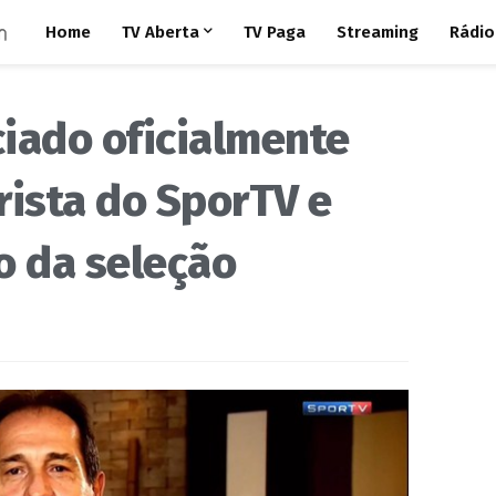
Home
TV Aberta
TV Paga
Streaming
Rádio
iado oficialmente
ista do SporTV e
o da seleção