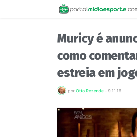
Muricy é anunc
como comentar
estreia em jog
por
Otto Rezende
-
9.11.16