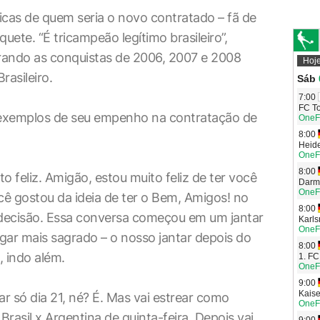
icas de quem seria o novo contratado – fã de
uete. “É tricampeão legítimo brasileiro”,
rando as conquistas de 2006, 2007 e 2008
asileiro.
 exemplos de seu empenho na contratação de
o feliz. Amigão, estou muito feliz de ter você
cê gostou da ideia de ter o Bem, Amigos! no
 decisão. Essa conversa começou em um jantar
gar mais sagrado – o nosso jantar depois do
, indo além.
ar só dia 21, né? É. Mas vai estrear como
rasil x Argentina de quinta-feira. Depois vai