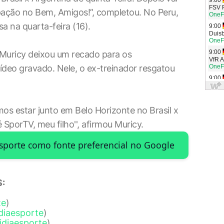
ipação no Bem, Amigos!”, completou. No Peru,
sa na quarta-feira (16).
 Muricy deixou um recado para os
ídeo gravado. Nele, o ex-treinador resgatou
os estar junto em Belo Horizonte no Brasil x
é SporTV, meu filho'', afirmou Muricy.
Esporte como fonte preferencial no Google
:
te
)
diaesporte
)
idiaesporte
)