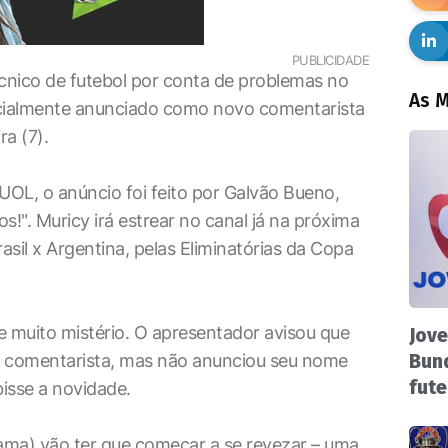
PUBLICIDADE
cnico de futebol por conta de problemas no
As M
icialmente anunciado como novo comentarista
a (7).
OL, o anúncio foi feito por Galvão Bueno,
!". Muricy irá estrear no canal já na próxima
asil x Argentina, pelas Eliminatórias da Copa
e muito mistério. O apresentador avisou que
Jove
 comentarista, mas não anunciou seu nome
Bund
fute
isse a novidade.
ama) vão ter que começar a se revezar – uma