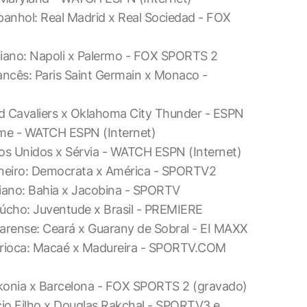
anhol: Real Madrid x Real Sociedad - FOX
liano: Napoli x Palermo - FOX SPORTS 2
ncês: Paris Saint Germain x Monaco -
nd Cavaliers x Oklahoma City Thunder - ESPN
ame - WATCH ESPN (Internet)
dos Unidos x Sérvia - WATCH ESPN (Internet)
ineiro: Democrata x América - SPORTV2
iano: Bahia x Jacobina - SPORTV
úcho: Juventude x Brasil - PREMIERE
arense: Ceará x Guarany de Sobral - EI MAXX
arioca: Macaé x Madureira - SPORTV.COM
skonia x Barcelona - FOX SPORTS 2 (gravado)
cio Filho x Douglas Rakchal - SPORTV3 e