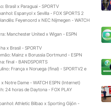
so: Brasil x Paraguai - SPORTV
panhol: Espanyol x Sevilla - FOX SPORTS 2
olandês: Feyenoord x NEC Nijmegen - WATCH
erra: Manchester United x Wigan - ESPN
nha x Brasil - SPORTV
lemão: Mainz x Borussia Dortmund - ESPN
lina: final - BANDSPORTS
lino: França x Noruega (final) - SPORTV2 e
ia x Notre Dame - WATCH ESPN (Internet)
ch: 24 horas de Daytona - FOX PLAY
nhol: Athletic Bilbao x Sporting Gijón -