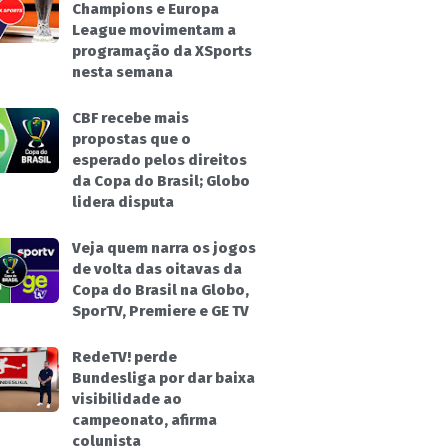
Champions e Europa
League movimentam a
programação da XSports
nesta semana
CBF recebe mais
propostas que o
esperado pelos direitos
da Copa do Brasil; Globo
lidera disputa
Veja quem narra os jogos
de volta das oitavas da
Copa do Brasil na Globo,
SporTV, Premiere e GE TV
RedeTV! perde
Bundesliga por dar baixa
visibilidade ao
campeonato, afirma
colunista