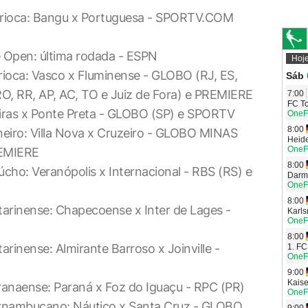
arioca: Bangu x Portuguesa - SPORTV.COM
e Open: última rodada - ESPN
ioca: Vasco x Fluminense - GLOBO (RJ, ES,
 RO, RR, AP, AC, TO e Juiz de Fora) e PREMIERE
eiras x Ponte Preta - GLOBO (SP) e SPORTV
eiro: Villa Nova x Cruzeiro - GLOBO MINAS
REMIERE
cho: Veranópolis x Internacional - RBS (RS) e
arinense: Chapecoense x Inter de Lages -
rinense: Almirante Barroso x Joinville -
ranaense: Paraná x Foz do Iguaçu - RPC (PR)
ernambucano: Náutico x Santa Cruz - GLOBO