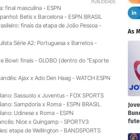
PUBLICIDADE
a: final masculina - ESPN
panhol: Betis x Barcelona - ESPN BRASIL
rasileiro: finais da etapa de João Pessoa -
As M
ista Série A2: Portuguesa x Barretos -
te Bowl: finais - GLOBO (dentro do "Esporte
olandês: Ajax x Ado Den Haag - WATCH ESPN
aliano: Sassuolo x Juventus - FOX SPORTS
aliano: Sampdoria x Roma - ESPN BRASIL
Jove
Bund
liano: Udinese x Roma - ESPN
fute
rancês: Nice x Guingamp - SPORTV3
ries: etapa de Wellington - BANDSPORTS