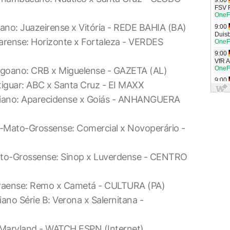
ano: Juazeirense x Vitória - REDE BAHIA (BA)
arense: Horizonte x Fortaleza - VERDES
agoano: CRB x Miguelense - GAZETA (AL)
tiguar: ABC x Santa Cruz - EI MAXX
oiano: Aparecidense x Goiás - ANHANGUERA
l-Mato-Grossense: Comercial x Novoperário -
ato-Grossense: Sinop x Luverdense - CENTRO
araense: Remo x Cametá - CULTURA (PA)
iano Série B: Verona x Salernitana -
 Maryland - WATCH ESPN (Internet)