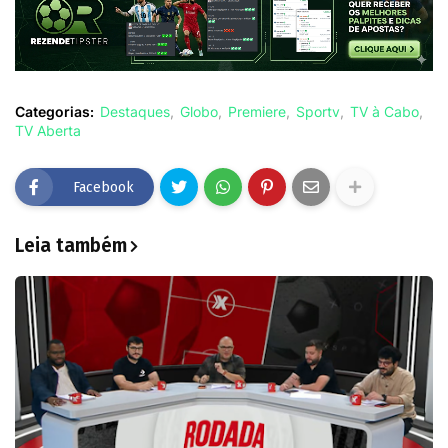
Categorias:
Destaques
Globo
Premiere
Sportv
TV à Cabo
TV Aberta
Facebook
Leia também