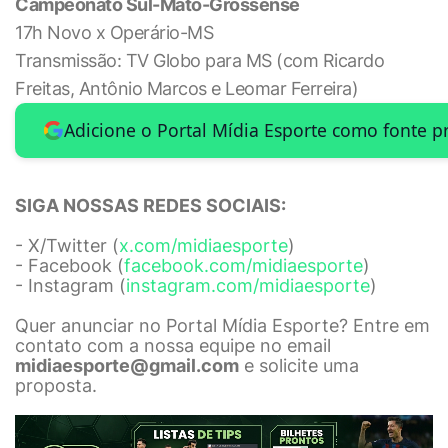
Campeonato Sul-Mato-Grossense
17h Novo x Operário-MS
Transmissão: TV Globo para MS (com Ricardo
Freitas, Antônio Marcos e Leomar Ferreira)
Adicione o Portal Mídia Esporte como fonte p
SIGA NOSSAS REDES SOCIAIS:
- X/Twitter (
x.com/midiaesporte
)
- Facebook (
facebook.com/midiaesporte
)
- Instagram (
instagram.com/midiaesporte
)
Quer anunciar no Portal Mídia Esporte? Entre em
contato com a nossa equipe no email
midiaesporte@gmail.com
e solicite uma
proposta.