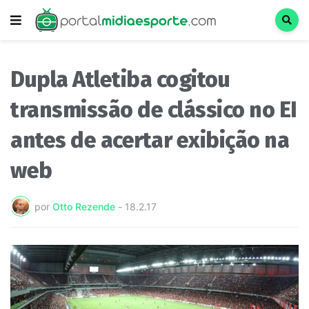
Dupla Atletiba cogitou
transmissão de clássico no EI
antes de acertar exibição na
web
por
Otto Rezende
-
18.2.17