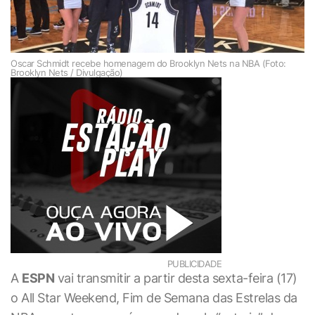
Oscar Schmidt recebe homenagem do Brooklyn Nets na NBA (Foto:
Brooklyn Nets / Divulgação)
PUBLICIDADE
A
ESPN
vai transmitir a partir desta sexta-feira (17)
o All Star Weekend, Fim de Semana das Estrelas da