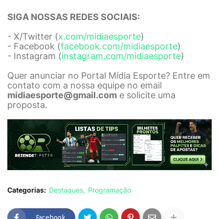
SIGA NOSSAS REDES SOCIAIS:
- X/Twitter (
x.com/midiaesporte
)
- Facebook (
facebook.com/midiaesporte
)
- Instagram (
instagram.com/midiaesporte
)
Quer anunciar no Portal Mídia Esporte? Entre em
contato com a nossa equipe no email
midiaesporte@gmail.com
e solicite uma
proposta.
Categorias:
Destaques
Programação
Facebook