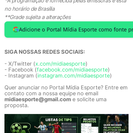
*A programação é fornecida pelas emissoras e está
no horário de Brasília
**Grade sujeita a alterações
Adicione o Portal Mídia Esporte como fonte p
SIGA NOSSAS REDES SOCIAIS:
- X/Twitter (
x.com/midiaesporte
)
- Facebook (
facebook.com/midiaesporte
)
- Instagram (
instagram.com/midiaesporte
)
Quer anunciar no Portal Mídia Esporte? Entre em
contato com a nossa equipe no email
midiaesporte@gmail.com
e solicite uma
proposta.