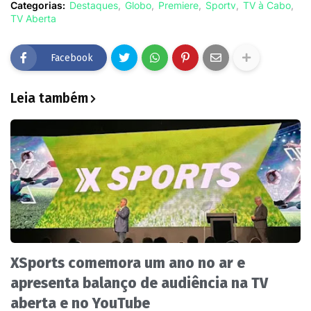
Categorias:
Destaques
Globo
Premiere
Sportv
TV à Cabo
TV Aberta
Facebook
Leia também
XSports comemora um ano no ar e
apresenta balanço de audiência na TV
aberta e no YouTube