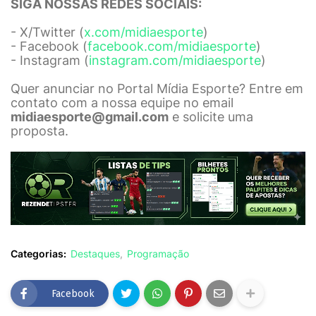
SIGA NOSSAS REDES SOCIAIS:
- X/Twitter (
x.com/midiaesporte
)
- Facebook (
facebook.com/midiaesporte
)
- Instagram (
instagram.com/midiaesporte
)
Quer anunciar no Portal Mídia Esporte? Entre em
contato com a nossa equipe no email
midiaesporte@gmail.com
e solicite uma
proposta.
Categorias:
Destaques
Programação
Facebook