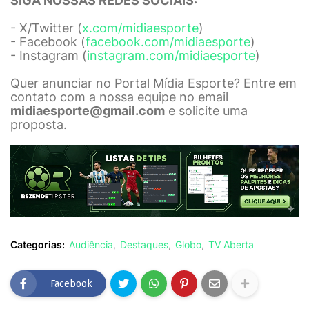
SIGA NOSSAS REDES SOCIAIS:
- X/Twitter (
x.com/midiaesporte
)
- Facebook (
facebook.com/midiaesporte
)
- Instagram (
instagram.com/midiaesporte
)
Quer anunciar no Portal Mídia Esporte? Entre em
contato com a nossa equipe no email
midiaesporte@gmail.com
e solicite uma
proposta.
Categorias:
Audiência
Destaques
Globo
TV Aberta
Facebook