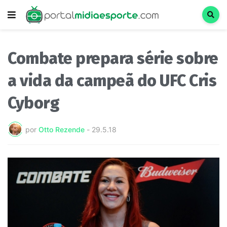
Combate prepara série sobre
a vida da campeã do UFC Cris
Cyborg
por
Otto Rezende
-
29.5.18