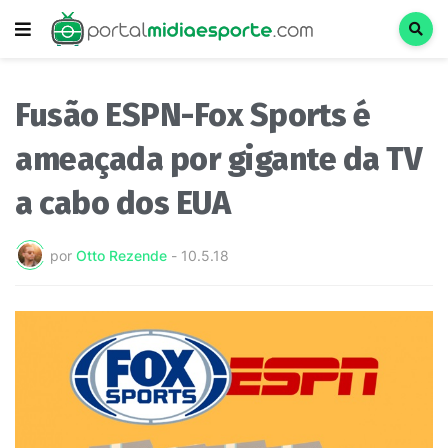
Fusão ESPN-Fox Sports é
ameaçada por gigante da TV
a cabo dos EUA
por
Otto Rezende
-
10.5.18