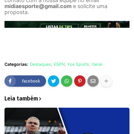
contato com a nossa equipe no email
midiaesporte@gmail.com
e solicite uma
proposta.
Categorias:
Destaques
ESPN
Fox Sports
Geral
Facebook
Leia também