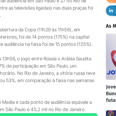
de audiência em São Paulo e 27 no Rio de
tre as televisões ligadas) nas duas praças foi
.
As M
 abertura da Copa (11h29 às 11h56), em
iores, foi de 14 pontos (175%) na capital
de audiência na faixa foi de 15 pontos (125%).
 13h56, o jogo entre Rússia x Arábia Saudita
% de participação em São Paulo, um
rário. No Rio de Janeiro, a vitória russa teve
, ou 53%, em comparação à faixa nas semanas
Jove
Bund
fute
 Media e cada ponto de audiência equivale a
em São Paulo e 45,2 mil no Rio de Janeiro.