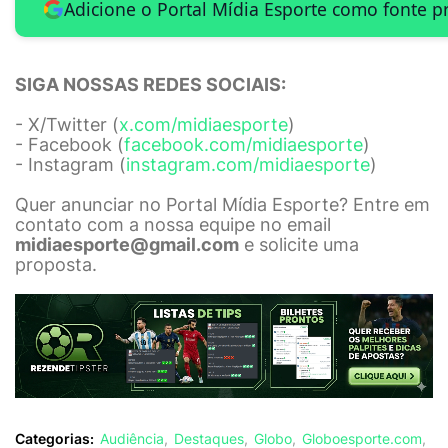
Adicione o Portal Mídia Esporte como fonte p
SIGA NOSSAS REDES SOCIAIS:
- X/Twitter (
x.com/midiaesporte
)
- Facebook (
facebook.com/midiaesporte
)
- Instagram (
instagram.com/midiaesporte
)
Quer anunciar no Portal Mídia Esporte? Entre em
contato com a nossa equipe no email
midiaesporte@gmail.com
e solicite uma
proposta.
Categorias:
Audiência
Destaques
Globo
Globoesporte.com