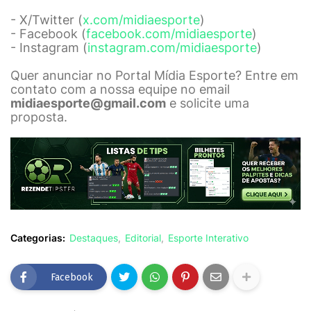
- X/Twitter (
x.com/midiaesporte
)
- Facebook (
facebook.com/midiaesporte
)
- Instagram (
instagram.com/midiaesporte
)
Quer anunciar no Portal Mídia Esporte? Entre em
contato com a nossa equipe no email
midiaesporte@gmail.com
e solicite uma
proposta.
Categorias:
Destaques
Editorial
Esporte Interativo
Facebook