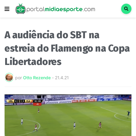
A audiência do SBT na
estreia do Flamengo na Copa
Libertadores
por
Otto Rezende
-
21.4.21