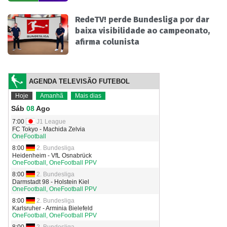
RedeTV! perde Bundesliga por dar
baixa visibilidade ao campeonato,
afirma colunista