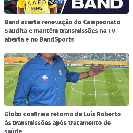
Band acerta renovação do Campeonato
Saudita e mantém transmissões na TV
aberta e no BandSports
Globo confirma retorno de Luís Roberto
às transmissões após tratamento de
saúde