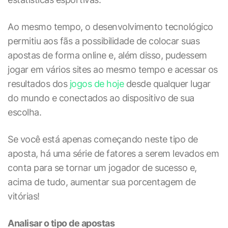
Ao mesmo tempo, o desenvolvimento tecnológico
permitiu aos fãs a possibilidade de colocar suas
apostas de forma online e, além disso, pudessem
jogar em vários sites ao mesmo tempo e acessar os
resultados dos
jogos de hoje
desde qualquer lugar
do mundo e conectados ao dispositivo de sua
escolha.
Se você está apenas começando neste tipo de
aposta, há uma série de fatores a serem levados em
conta para se tornar um jogador de sucesso e,
acima de tudo, aumentar sua porcentagem de
vitórias!
Analisar o tipo de apostas