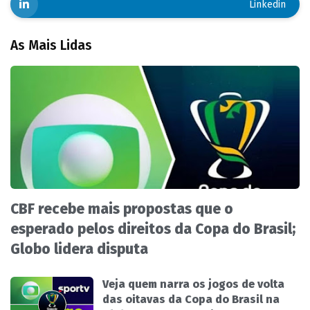
Linkedin
As Mais Lidas
CBF recebe mais propostas que o
esperado pelos direitos da Copa do Brasil;
Globo lidera disputa
Veja quem narra os jogos de volta
das oitavas da Copa do Brasil na