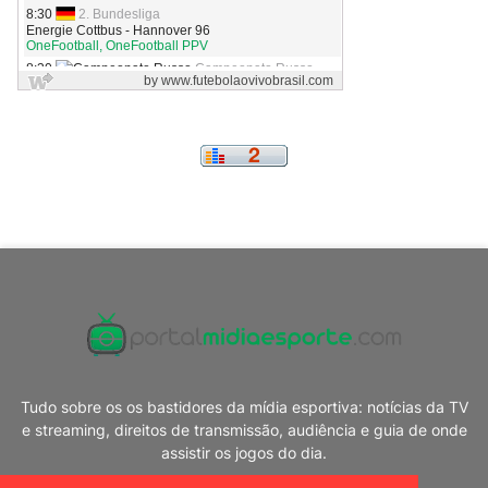
Tudo sobre os os bastidores da mídia esportiva: notícias da TV
e streaming, direitos de transmissão, audiência e guia de onde
assistir os jogos do dia.