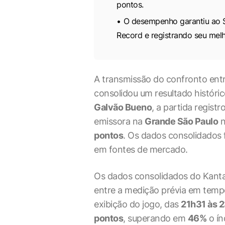
pontos.
O desempenho garantiu ao SB
Record e registrando seu mel
A transmissão do confronto ent
consolidou um resultado históri
Galvão Bueno
, a partida regis
emissora na
Grande São Paulo
n
pontos
. Os dados consolidados 
em fontes de mercado.
Os dados consolidados do Kanta
entre a medição prévia em tempo 
exibição do jogo, das
21h31 às 
pontos
, superando em
46%
o ín