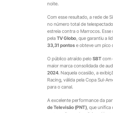
noite.
Com esse resultado, a rede de S
no número total de telespectado
estreia contra o Marrocos. Ess
pela
TV Globo
, que garantiu a 
33,31 pontos
e obteve um pico
O público atraído pelo
SBT
com o
maior marca consolidada de aud
2024
. Naquela ocasião, a exibiç
Racing, válida pela Copa Sul-A
para o canal.
A excelente performance da pa
de Televisão (PNT)
, que unifica