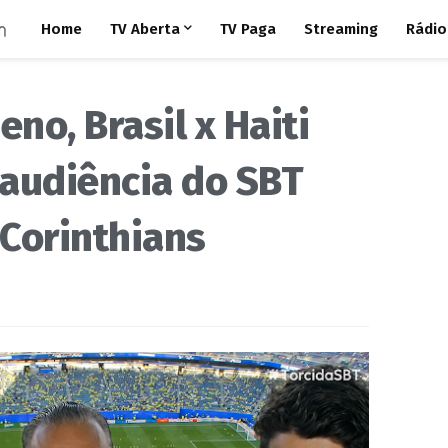
Home
TV Aberta
TV Paga
Streaming
Rádio
no, Brasil x Haiti
 audiência do SBT
 Corinthians