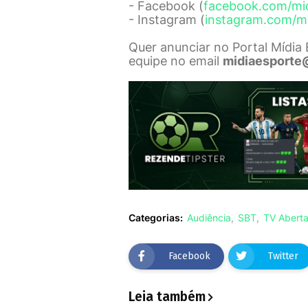
- Facebook (
facebook.com/mi
- Instagram (
instagram.com/m
Quer anunciar no Portal Mídia
equipe no email
midiaesporte
Categorias:
Audiência
SBT
TV Abert
Facebook
Twitter
Leia também