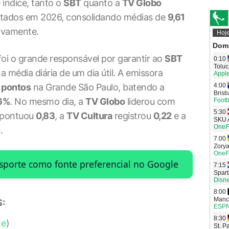
 índice, tanto o
SBT
quanto a
TV Globo
ltados em 2026, consolidando médias de
9,61
tivamente.
oi o grande responsável por garantir ao
SBT
a média diária de um dia útil. A emissora
 pontos
na Grande São Paulo, batendo a
6%
. No mesmo dia, a
TV Globo
liderou com
pontuou
0,83
, a
TV Cultura
registrou
0,22
e a
o
.
Esporte como fonte preferencial no Google
:
te
)