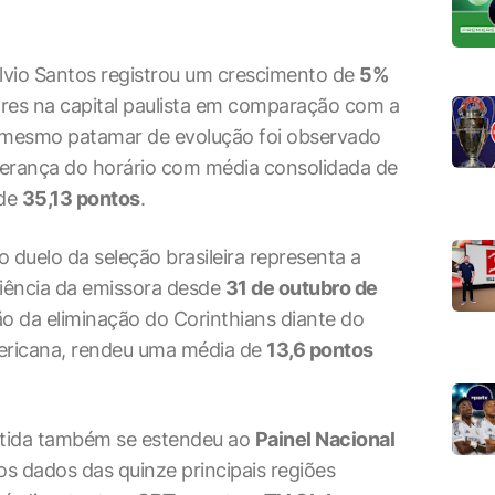
ilvio Santos registrou um crescimento de
5%
res na capital paulista em comparação com a
e mesmo patamar de evolução foi observado
liderança do horário com média consolidada de
 de
35,13 pontos
.
 duelo da seleção brasileira representa a
iência da emissora desde
31 de outubro de
ão da eliminação do Corinthians diante do
mericana, rendeu uma média de
13,6 pontos
rtida também se estendeu ao
Painel Nacional
 os dados das quinze principais regiões