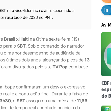
T rara vice-liderança diária, superando a
hor resultado de 2026 no PNT.
As M
re
Brasil x Haiti
na última sexta-feira (19)
co para o
SBT
. Sob o comando do narrador
trou o melhor desempenho de audiência da
os últimos dois anos, alcançando picos de
13
foram divulgados pelo site
TV Pop
com base
CBF 
r Ibope confirmaram um desvio expressivo
espe
real e a pontuação final. Durante a faixa de
do B
23h30
, o
SBT
assegurou uma média de
11,66
dice de tempo real apontado no início da