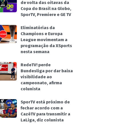
de volta das oitavas da
Copa do Brasil na Globo,
SporTV, Premiere e GE TV
Eliminatórias da
Champions e Europa
League movimentam a
programação da XSports
nesta semana
RedeTV! perde
Bundesliga por dar baixa
visibilidade ao
campeonato, afirma
colunista
SporTV está próximo de
fechar acordo com a
CazéTV para transmitir a
LaLiga, diz colunista