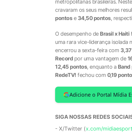
metropolitanas brasileiras. Neste
cravaram os seus melhores resu
pontos
e
34,50 pontos
, respec
O desempenho de
Brasil x Haiti
f
uma rara vice-liderança isolada n
encerrou a sexta-feira com
3,37
Record
por uma vantagem de
1
12,45 pontos
, enquanto a
Band
RedeTV!
fechou com
0,19 pont
Adicione o Portal Mídia 
SIGA NOSSAS REDES SOCIAIS
- X/Twitter (
x.com/midiaespor