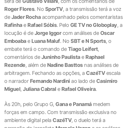
será de
Gustavo Villani
, com os comentários de
Roger Flores
. No
SporTV
, a transmissão terá a voz
de
Jader Rocha
acompanhado pelos comentaristas
Rafinha
e
Rafael Sóbis
. Pelo
GE TV no Globoplay
, a
locução é de
Jorge Iggor
com análises de
Oscar
Emboaba
e
Luana Maluf
. No
SBT e N Sports
, o
embate terá o comando de
Tiago Leifert
,
comentários de
Juninho Paulista
e
Raphael
Rezende
, além de
Nadine Basttos
nas análises de
arbitragem. Fechando as opções, a
CazéTV
escala
o narrador
Fernando Nardini
ao lado de
Casimiro
Miguel
,
Juliana Cabral
e
Rafael Oliveira
.
Às 20h, pelo Grupo G,
Gana e Panamá
medem
forças em campo. Com transmissão exclusiva no
ambiente digital pela
CazéTV
, o duelo terá a