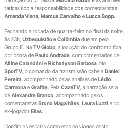
narração do jornalista
Marcelo Hazan
e as análises
táticas sob a responsabilidade dos comentaristas
Amanda Viana
,
Marcus Carvalho
e
Lucca Bopp
.
Fechando a rodada de quarta-feira no final da noite,
às 23h,
Uzbequistão e Colômbia
duelam pelo
Grupo E. Na
TV Globo
, a locução do confronto fica
por conta de
Paulo Andrade
, com comentários de
Alline Calandrini
e
Richarlyson Barbosa
. No
SporTV
, o comando da transmissão cabe a
Daniel
Pereira
, acompanhado pelas análises de
Lédio
Carmona
e
Grafite
. Pela
CazéTV
, a narração será
de
Alexandre Branco
, acompanhado pelos
comentaristas
Bruno Magalhães
,
Laura Luzzi
e do
ex-jogador
Elias
.
Confira as escalas completas dos jogos desta