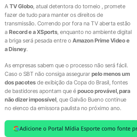
A
TV Globo
, atual detentora do torneio , promete
fazer de tudo
para manter os direitos de
transmissão. Correndo por fora na TV aberta estão
a
Record e a XSports
, enquanto no ambiente digital
a briga será pesada entre o
Amazon Prime Video e
a Disney
.
As empresas sabem que o processo não será fácil.
Caso o SBT não consiga assegurar
pelo menos um
dos pacotes
de exibição da Copa do Brasil, fontes
de bastidores apontam que é
pouco provável, para
não dizer impossível
, que Galvão Bueno continue
no elenco da emissora paulista no próximo ano.
Adicione o Portal Mídia Esporte como fonte p