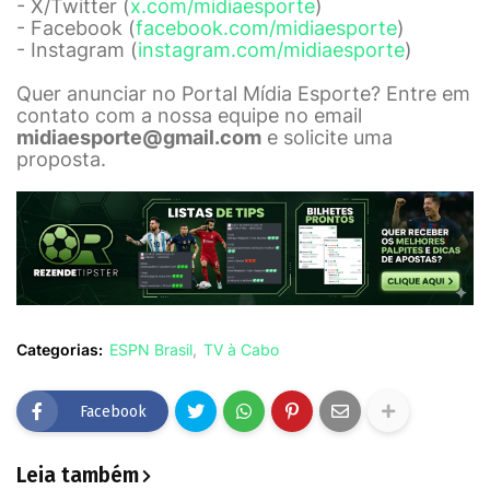
- X/Twitter (
x.com/midiaesporte
)
- Facebook (
facebook.com/midiaesporte
)
- Instagram (
instagram.com/midiaesporte
)
Quer anunciar no Portal Mídia Esporte? Entre em
contato com a nossa equipe no email
midiaesporte@gmail.com
e solicite uma
proposta.
Categorias:
ESPN Brasil
TV à Cabo
Facebook
Leia também