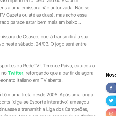
ão repentina foi pelo fato do Esporte
gens a uma emissora não autorizada. Não se
 TV Gazeta ou até as duas), mas acho essa
uraco parace estar bem mais em baixo...
ssora de Osasco, que já transmitirá a sua
vivo neste sábado, 24/03. O jogo será entre
sportes da RedeTV!, Terence Paiva, cutucou o
l no
Twitter
, reforçando que a partir de agora
Noss
eonato Italiano em TV aberta.
já têm uma treta desde 2005. Após uma longa
Sports (diga-se Esporte Interativo) ameaçou
tinuasse a transmitir a Liga dos Campeões,