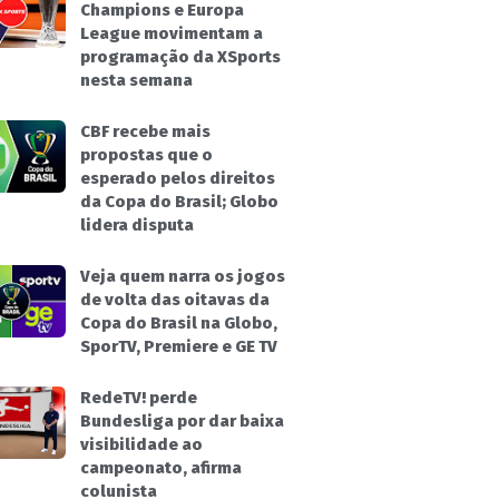
Champions e Europa
League movimentam a
programação da XSports
nesta semana
CBF recebe mais
propostas que o
esperado pelos direitos
da Copa do Brasil; Globo
lidera disputa
Veja quem narra os jogos
de volta das oitavas da
Copa do Brasil na Globo,
SporTV, Premiere e GE TV
RedeTV! perde
Bundesliga por dar baixa
visibilidade ao
campeonato, afirma
colunista