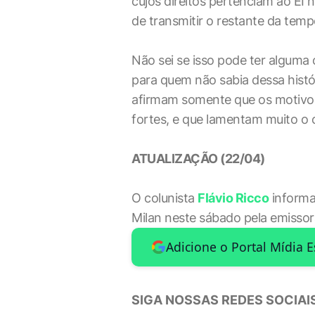
cujos direitos pertenciam ao EI 
de transmitir o restante da tempo
Não sei se isso pode ter alguma 
para quem não sabia dessa histór
afirmam somente que os motivos 
fortes, e que lamentam muito o 
ATUALIZAÇÃO (22/04)
O colunista
Flávio Ricco
informa 
Milan neste sábado pela emisso
Adicione o Portal Mídia 
SIGA NOSSAS REDES SOCIAIS