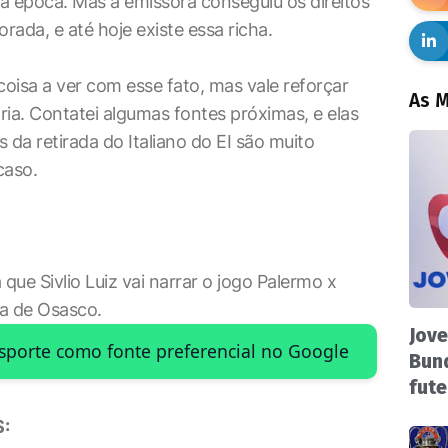
na época. Mas a emissora conseguiu os direitos
rada, e até hoje existe essa richa.
coisa a ver com esse fato, mas vale reforçar
As M
ia. Contatei algumas fontes próximas, e elas
da retirada do Italiano do EI são muito
caso.
que Sivlio Luiz vai narrar o jogo Palermo x
ra de Osasco.
Jove
Esporte como fonte preferencial no Google
Bund
fute
: