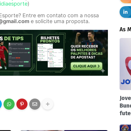
idiaesporte
)
 Esporte? Entre em contato com a nossa
@gmail.com
e solicite uma proposta.
As M
Jove
Bund
fute