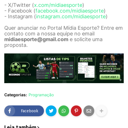
- X/Twitter (
x.com/midiaesporte
)
- Facebook (
facebook.com/midiaesporte
)
- Instagram (
instagram.com/midiaesporte
)
Quer anunciar no Portal Mídia Esporte? Entre em
contato com a nossa equipe no email
midiaesporte@gmail.com
e solicite uma
proposta.
Categorias:
Programação
Facebook
Leia também