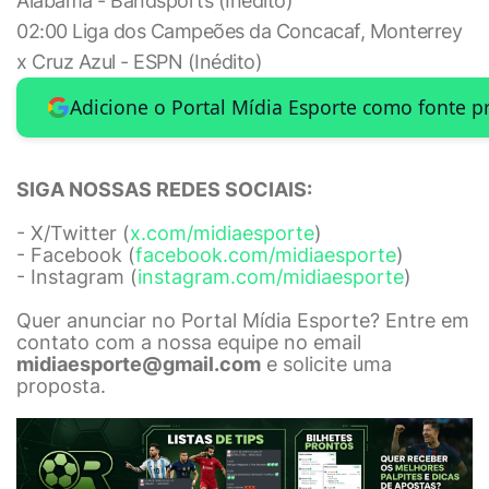
Alabama - Bandsports (Inédito)
02:00 Liga dos Campeões da Concacaf, Monterrey
x Cruz Azul - ESPN (Inédito)
Adicione o Portal Mídia Esporte como fonte p
SIGA NOSSAS REDES SOCIAIS:
- X/Twitter (
x.com/midiaesporte
)
- Facebook (
facebook.com/midiaesporte
)
- Instagram (
instagram.com/midiaesporte
)
Quer anunciar no Portal Mídia Esporte? Entre em
contato com a nossa equipe no email
midiaesporte@gmail.com
e solicite uma
proposta.