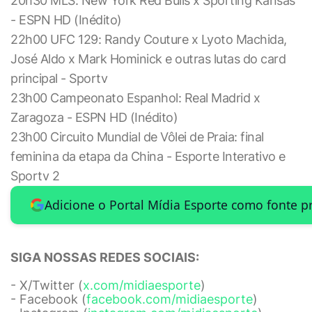
20h30 MLS: New York Red Bulls x Sporting Kansas
- ESPN HD (Inédito)
22h00 UFC 129: Randy Couture x Lyoto Machida,
José Aldo x Mark Hominick e outras lutas do card
principal - Sportv
23h00 Campeonato Espanhol: Real Madrid x
Zaragoza - ESPN HD (Inédito)
23h00 Circuito Mundial de Vôlei de Praia: final
feminina da etapa da China - Esporte Interativo e
Sportv 2
Adicione o Portal Mídia Esporte como fonte p
SIGA NOSSAS REDES SOCIAIS:
- X/Twitter (
x.com/midiaesporte
)
- Facebook (
facebook.com/midiaesporte
)