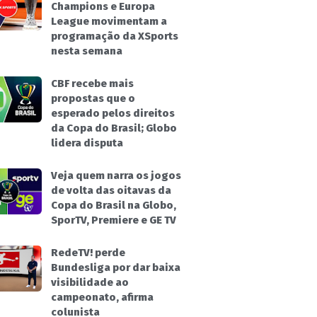
Champions e Europa
League movimentam a
programação da XSports
nesta semana
CBF recebe mais
propostas que o
esperado pelos direitos
da Copa do Brasil; Globo
lidera disputa
Veja quem narra os jogos
de volta das oitavas da
Copa do Brasil na Globo,
SporTV, Premiere e GE TV
RedeTV! perde
Bundesliga por dar baixa
visibilidade ao
campeonato, afirma
colunista