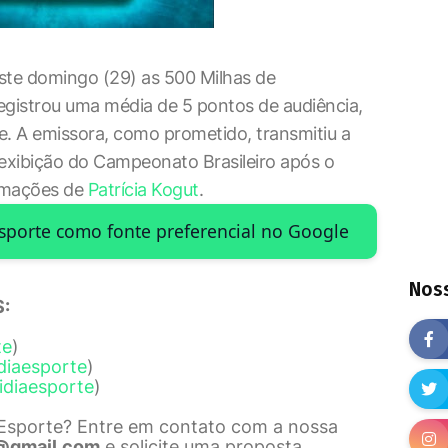
ste domingo (29) as 500 Milhas de
registrou uma média de 5 pontos de audiência,
e. A emissora, como prometido, transmitiu a
 exibição do Campeonato Brasileiro após o
rmações de
Patrícia Kogut
.
Esporte como fonte preferencial no Google
Noss
:
te
)
diaesporte
)
idiaesporte
)
 Esporte? Entre em contato com a nossa
@gmail.com
e solicite uma proposta.