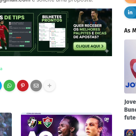
As M
ta
Jove
Bund
fute