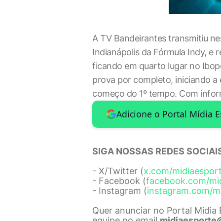
A TV Bandeirantes transmitiu ne
Indianápolis da Fórmula Indy, e 
ficando em quarto lugar no Ibop
prova por completo, iniciando a
começo do 1º tempo. Com info
Adicione o Portal Mídia 
SIGA NOSSAS REDES SOCIAIS
- X/Twitter (
x.com/midiaespor
- Facebook (
facebook.com/mi
- Instagram (
instagram.com/m
Quer anunciar no Portal Mídia
equipe no email
midiaesporte