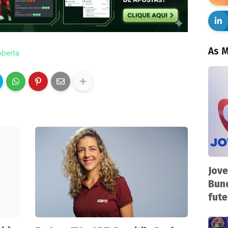
As M
Aberta
Jove
Bund
fute