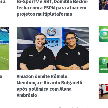
i à
Ex-SporTV e SBT, Domitila Becker
fecha com a ESPN para atuar em
projetos multiplataforma
a
Amazon demite Rômulo
Mendonça e Ricardo Bulgarelli
após polêmica com Alana
Ambrósio