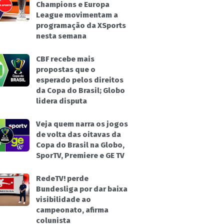
Champions e Europa
League movimentam a
programação da XSports
nesta semana
CBF recebe mais
propostas que o
esperado pelos direitos
da Copa do Brasil; Globo
lidera disputa
Veja quem narra os jogos
de volta das oitavas da
Copa do Brasil na Globo,
SporTV, Premiere e GE TV
RedeTV! perde
Bundesliga por dar baixa
visibilidade ao
campeonato, afirma
colunista