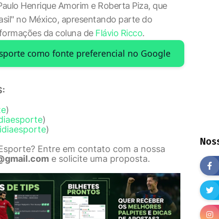
Paulo Henrique Amorim e Roberta Piza, que
rasil" no México, apresentando parte do
nformações da coluna de
Flávio Ricco
.
Esporte como fonte preferencial no Google
:
te
)
diaesporte
)
idiaesporte
)
Noss
 Esporte? Entre em contato com a nossa
@gmail.com
e solicite uma proposta.