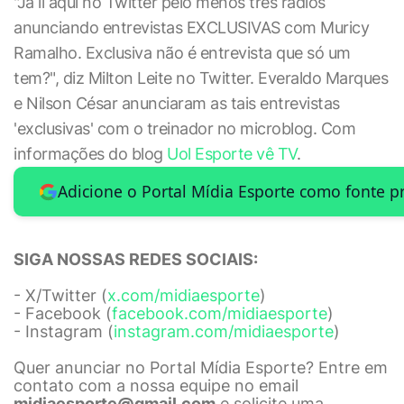
"Já li aqui no Twitter pelo menos três rádios
anunciando entrevistas EXCLUSIVAS com Muricy
Ramalho. Exclusiva não é entrevista que só um
tem?", diz Milton Leite no Twitter. Everaldo Marques
e Nilson César anunciaram as tais entrevistas
'exclusivas' com o treinador no microblog. Com
informações do blog
Uol Esporte vê TV
.
Adicione o Portal Mídia Esporte como fonte p
SIGA NOSSAS REDES SOCIAIS:
- X/Twitter (
x.com/midiaesporte
)
- Facebook (
facebook.com/midiaesporte
)
- Instagram (
instagram.com/midiaesporte
)
Quer anunciar no Portal Mídia Esporte? Entre em
contato com a nossa equipe no email
midiaesporte@gmail.com
e solicite uma