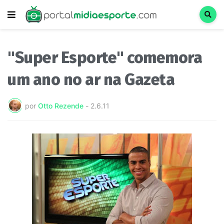
"Super Esporte" comemora
um ano no ar na Gazeta
por
Otto Rezende
-
2.6.11