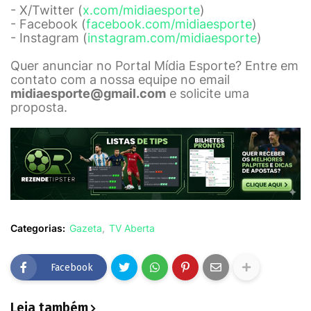
- X/Twitter (
x.com/midiaesporte
)
- Facebook (
facebook.com/midiaesporte
)
- Instagram (
instagram.com/midiaesporte
)
Quer anunciar no Portal Mídia Esporte? Entre em
contato com a nossa equipe no email
midiaesporte@gmail.com
e solicite uma
proposta.
Categorias:
Gazeta
TV Aberta
Facebook
Leia também