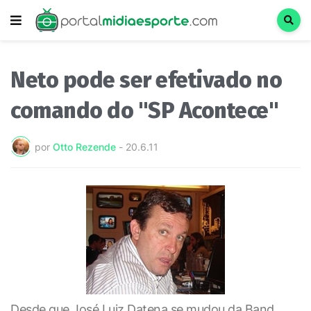
Neto pode ser efetivado no
comando do "SP Acontece"
por
Otto Rezende
-
20.6.11
Desde que José Luiz Datena se mudou da Band