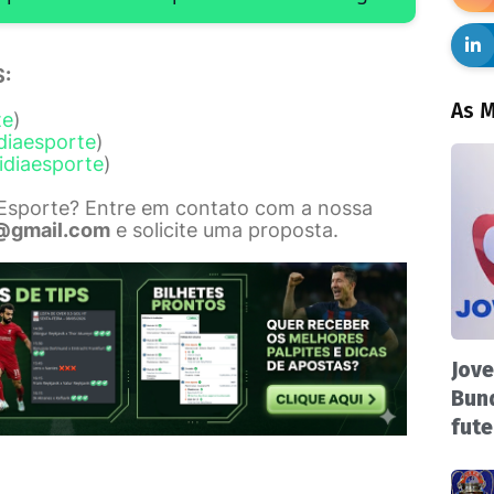
:
As M
te
)
diaesporte
)
idiaesporte
)
 Esporte? Entre em contato com a nossa
@gmail.com
e solicite uma proposta.
Jove
Bund
fute