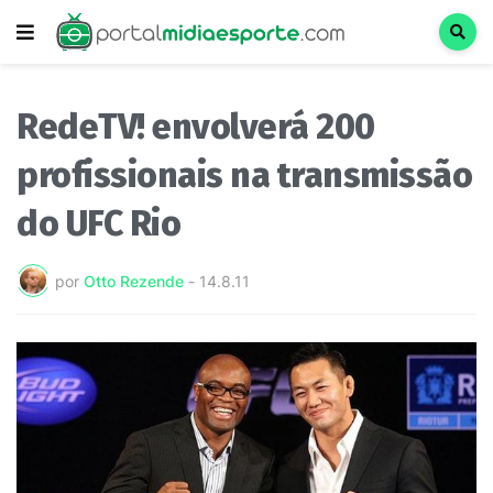
RedeTV! envolverá 200
profissionais na transmissão
do UFC Rio
por
Otto Rezende
-
14.8.11