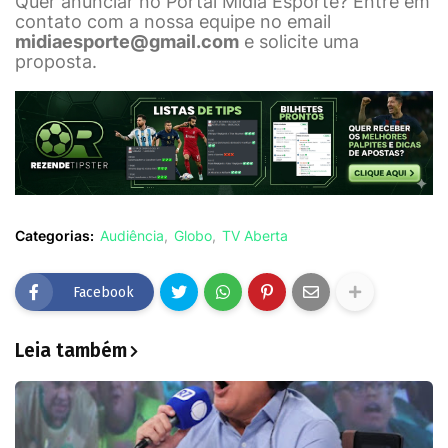
Quer anunciar no Portal Mídia Esporte? Entre em
contato com a nossa equipe no email
midiaesporte@gmail.com
e solicite uma
proposta.
Categorias:
Audiência
Globo
TV Aberta
Facebook
Leia também