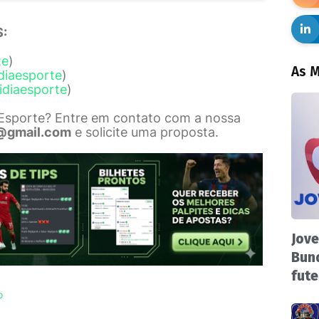
:
te
)
As M
diaesporte
)
idiaesporte
)
 Esporte? Entre em contato com a nossa
@gmail.com
e solicite uma proposta.
Jove
Bund
fute
o