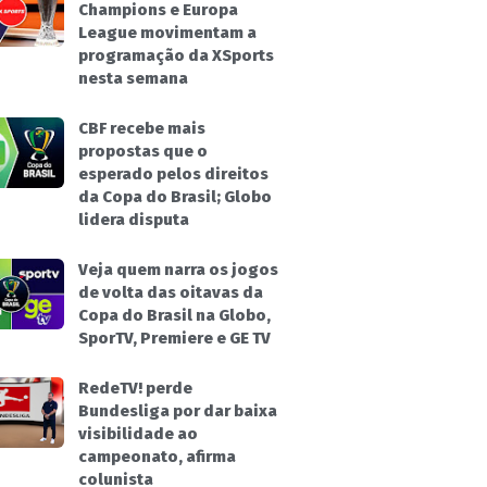
Champions e Europa
League movimentam a
programação da XSports
nesta semana
CBF recebe mais
propostas que o
esperado pelos direitos
da Copa do Brasil; Globo
lidera disputa
Veja quem narra os jogos
de volta das oitavas da
Copa do Brasil na Globo,
SporTV, Premiere e GE TV
RedeTV! perde
Bundesliga por dar baixa
visibilidade ao
campeonato, afirma
colunista