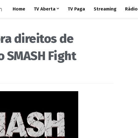
Home
TV Aberta
TV Paga
Streaming
Rádio
a direitos de
o SMASH Fight