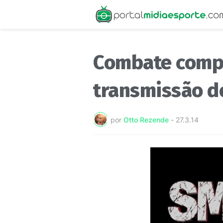
Combate compr
transmissão d
por
Otto Rezende
-
27.3.14