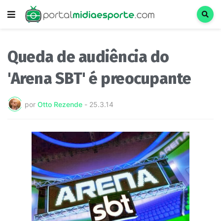
Queda de audiência do
'Arena SBT' é preocupante
por
Otto Rezende
-
25.3.14