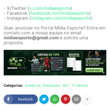
- X/Twitter (
x.com/midiaesporte
)
- Facebook (
facebook.com/midiaesporte
)
- Instagram (
instagram.com/midiaesporte
)
Quer anunciar no Portal Mídia Esporte? Entre em
contato com a nossa equipe no email
midiaesporte@gmail.com
e solicite uma
proposta.
Categorias:
Audiência
Destaques
SBT
TV Aberta
Facebook