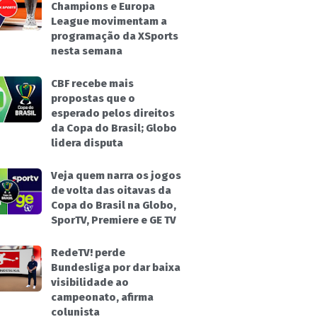
Champions e Europa
League movimentam a
programação da XSports
nesta semana
CBF recebe mais
propostas que o
esperado pelos direitos
da Copa do Brasil; Globo
lidera disputa
Veja quem narra os jogos
de volta das oitavas da
Copa do Brasil na Globo,
SporTV, Premiere e GE TV
RedeTV! perde
Bundesliga por dar baixa
visibilidade ao
campeonato, afirma
colunista