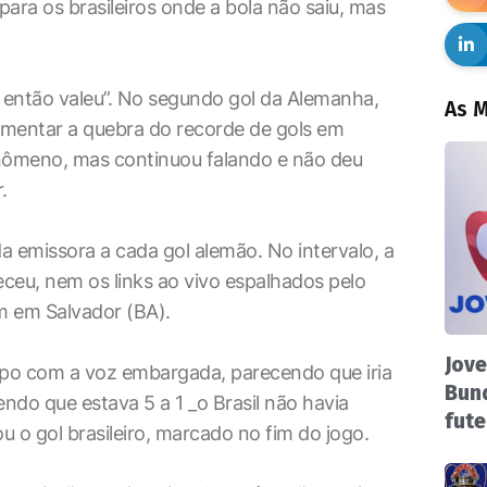
ara os brasileiros onde a bola não saiu, mas
, então valeu”. No segundo gol da Alemanha,
As M
mentar a quebra do recorde de gols em
enômeno, mas continuou falando e não deu
.
a emissora a cada gol alemão. No intervalo, a
ceu, nem os links ao vivo espalhados pelo
um em Salvador (BA).
Jove
o com a voz embargada, parecendo que iria
Bund
ndo que estava 5 a 1 _o Brasil não havia
fute
 o gol brasileiro, marcado no fim do jogo.