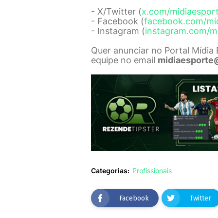
- X/Twitter (
x.com/midiaespor
- Facebook (
facebook.com/mi
- Instagram (
instagram.com/m
Quer anunciar no Portal Mídia
equipe no email
midiaesporte
Categorias:
Profissionais
Facebook
Twitter