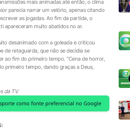
ansmissões mais animadas até então, o clima
ior parecia narrar um velório, apenas citando
crever as jogadas. Ao fim da partida, o
tti apareceram muito abatidos no ar.
ito desanimado com a goleada e criticou
e de retaguarda, que não se decidia se
er ao fim do primeiro tempo. “Cena de horror,
m do primeiro tempo, dando graças a Deus,
s da TV.
Esporte como fonte preferencial no Google
: