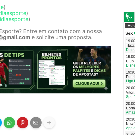
te
)
diaesporte
)
idiaesporte
)
 Esporte? Entre em contato com a nossa
@gmail.com
e solicite uma proposta.