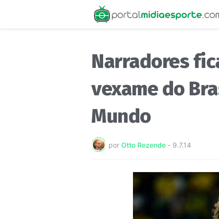
Narradores fi
vexame do Bra
Mundo
por
Otto Rezende
-
9.7.14