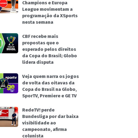
Champions e Europa
League movimentam a
programação da XSports
nesta semana
CBF recebe mais
propostas que o
esperado pelos direitos
da Copa do Brasil; Globo
lidera disputa
Veja quem narra os jogos
de volta das oitavas da
Copa do Brasil na Globo,
SporTV, Premiere e GE TV
RedeTV! perde
Bundesliga por dar baixa
visibilidade ao
campeonato, afirma
colunista