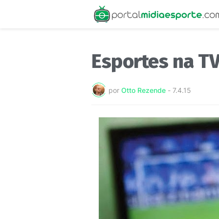
Esportes na TV
por
Otto Rezende
-
7.4.15