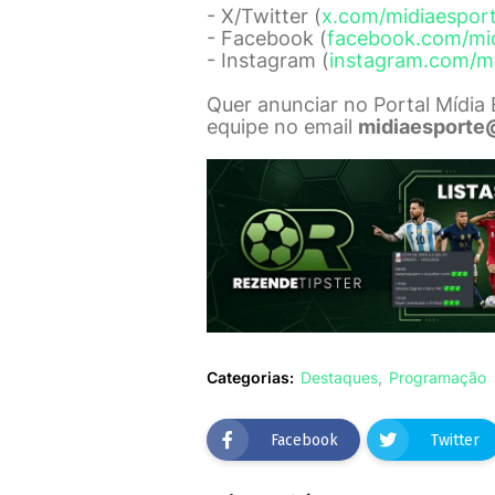
- X/Twitter (
x.com/midiaespor
- Facebook (
facebook.com/mi
- Instagram (
instagram.com/m
Quer anunciar no Portal Mídia
equipe no email
midiaesporte
Categorias:
Destaques
Programação
Facebook
Twitter