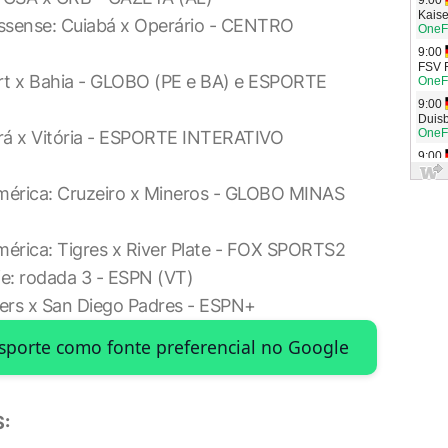
sense: Cuiabá x Operário - CENTRO
rt x Bahia - GLOBO (PE e BA) e ESPORTE
rá x Vitória - ESPORTE INTERATIVO
mérica: Cruzeiro x Mineros - GLOBO MINAS
érica: Tigres x River Plate - FOX SPORTS2
e: rodada 3 - ESPN (VT)
ers x San Diego Padres - ESPN+
Esporte como fonte preferencial no Google
: