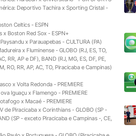
rica: Deportivo Tachira x Sporting Cristal -
oston Celtics - ESPN
ies x Boston Red Sox - ESPN+
 Paysandu x Parauapebas - CULTURA (PA)
dureira x Fluminense - GLOBO (RJ, ES, TO,
AC, RR, AP e DF), BAND (RJ, MG, ES, DF, PE,
AM, RO, RR, AP, AC, TO, Piracicaba e Campinas)
asco x Volta Redonda - PREMIERE
Nova Iguaçu x Flamengo - PREMIERE
Botafogo x Macaé - PREMIERE
 de Piracicaba x Corinthians - GLOBO (SP -
ND (SP - exceto Piracicaba e Campinas -, CE,
ão Paulo x Portuguesa - GLOBO (Piracicaba e