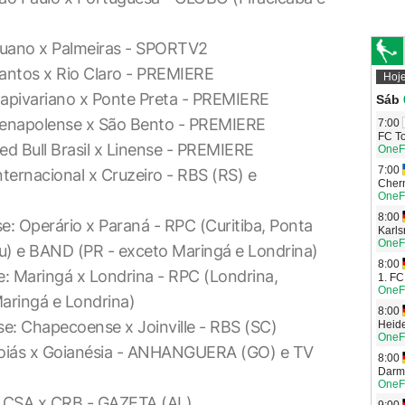
tuano x Palmeiras - SPORTV2
antos x Rio Claro - PREMIERE
apivariano x Ponte Preta - PREMIERE
Penapolense x São Bento - PREMIERE
d Bull Brasil x Linense - PREMIERE
ernacional x Cruzeiro - RBS (RS) e
 Operário x Paraná - RPC (Curitiba, Ponta
u) e BAND (PR - exceto Maringá e Londrina)
 Maringá x Londrina - RPC (Londrina,
aringá e Londrina)
: Chapecoense x Joinville - RBS (SC)
oiás x Goianésia - ANHANGUERA (GO) e TV
 CSA x CRB - GAZETA (AL)