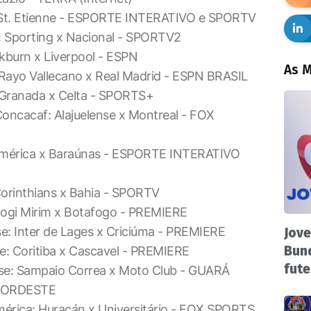
 St. Etienne - ESPORTE INTERATIVO e SPORTV
 Sporting x Nacional - SPORTV2
ckburn x Liverpool - ESPN
As M
ayo Vallecano x Real Madrid - ESPN BRASIL
Granada x Celta - SPORTS+
oncacaf: Alajuelense x Montreal - FOX
América x Baraúnas - ESPORTE INTERATIVO
Corinthians x Bahia - SPORTV
ogi Mirim x Botafogo - PREMIERE
: Inter de Lages x Criciúma - PREMIERE
Jove
Bund
: Coritiba x Cascavel - PREMIERE
fute
e: Sampaio Correa x Moto Club - GUARÁ
NORDESTE
mérica: Huracán x Universitário - FOX SPORTS