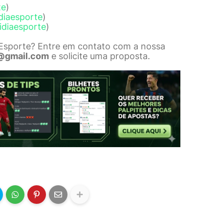
te
)
diaesporte
)
idiaesporte
)
 Esporte? Entre em contato com a nossa
@gmail.com
e solicite uma proposta.