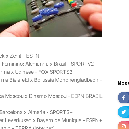
k x Zenit - ESPN
l Feminino: Alemanha x Brasil - SPORTV2
Parma x Udinese - FOX SPORTS2
nia Bielefeld x Borussia Monchengladbach -
Noss
ka Moscou x Dinamo Moscou - ESPN BRASIL
Barcelona x Almeria - SPORTS+
er Leverkusen x Bayern de Munique - ESPN+
 Lazio - TERRA (Internet)