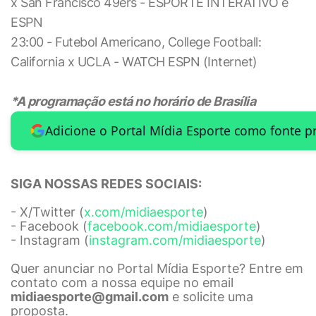
x San Francisco 49ers - ESPORTE INTERATIVO e
ESPN
23:00 - Futebol Americano, College Football:
California x UCLA - WATCH ESPN (Internet)
*A programação está no horário de Brasília
Adicione o Portal Mídia Esporte como fonte p
SIGA NOSSAS REDES SOCIAIS:
- X/Twitter (
x.com/midiaesporte
)
- Facebook (
facebook.com/midiaesporte
)
- Instagram (
instagram.com/midiaesporte
)
Quer anunciar no Portal Mídia Esporte? Entre em
contato com a nossa equipe no email
midiaesporte@gmail.com
e solicite uma
proposta.