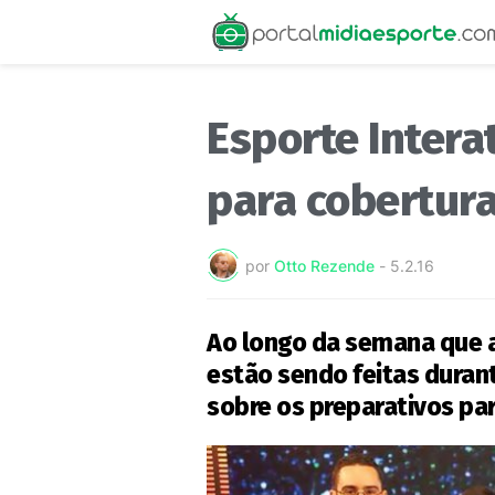
Esporte Intera
para cobertur
por
Otto Rezende
-
5.2.16
Ao longo da semana que a
estão sendo feitas dura
sobre os preparativos pa