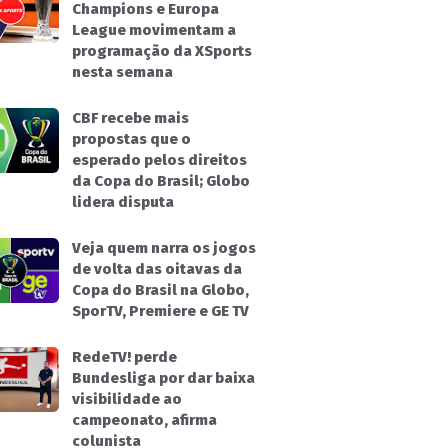
Champions e Europa
League movimentam a
programação da XSports
nesta semana
CBF recebe mais
propostas que o
esperado pelos direitos
da Copa do Brasil; Globo
lidera disputa
Veja quem narra os jogos
de volta das oitavas da
Copa do Brasil na Globo,
SporTV, Premiere e GE TV
RedeTV! perde
Bundesliga por dar baixa
visibilidade ao
campeonato, afirma
colunista