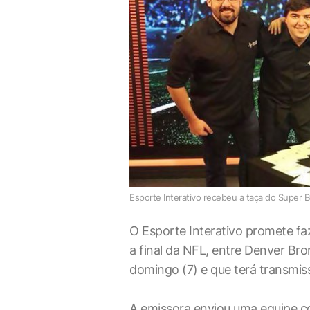
Esporte Interativo recebeu a taça do Super B
O Esporte Interativo promete f
a final da NFL, entre Denver Br
domingo (7) e que terá transmis
A emissora enviou uma equipe co