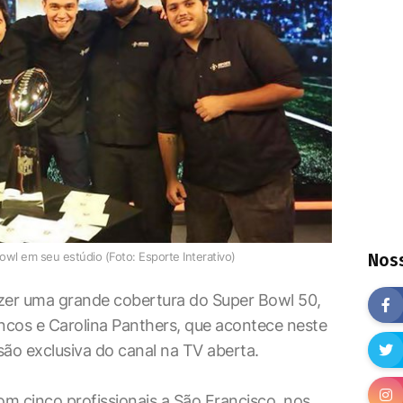
owl em seu estúdio (Foto: Esporte Interativo)
Noss
azer uma grande cobertura do Super Bowl 50,
oncos e Carolina Panthers, que acontece neste
são exclusiva do canal na TV aberta.
m cinco profissionais a São Francisco, nos