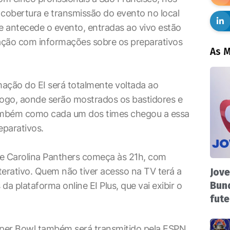
 cobertura e transmissão do evento no local
 antecede o evento, entradas ao vivo estão
ação com informações sobre os preparativos
As M
ação do EI será totalmente voltada ao
jogo, aonde serão mostrados os bastidores e
ambém como cada um dos times chegou a essa
eparativos.
 e Carolina Panthers começa às 21h, com
terativo. Quem não tiver acesso na TV terá a
Jove
Bund
 da plataforma online EI Plus, que vai exibir o
fute
uper Bowl também será transmitido pela ESPN.