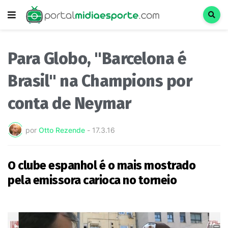
Para Globo, "Barcelona é
Brasil" na Champions por
conta de Neymar
por
Otto Rezende
-
17.3.16
O clube espanhol é o mais mostrado
pela emissora carioca no torneio