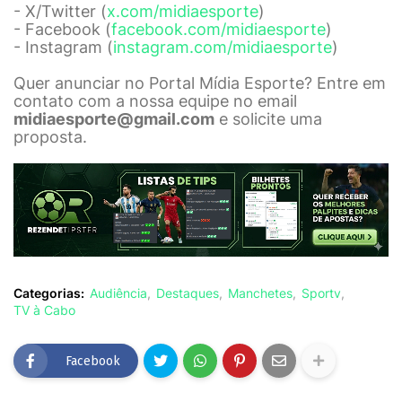
- X/Twitter (
x.com/midiaesporte
)
- Facebook (
facebook.com/midiaesporte
)
- Instagram (
instagram.com/midiaesporte
)
Quer anunciar no Portal Mídia Esporte? Entre em
contato com a nossa equipe no email
midiaesporte@gmail.com
e solicite uma
proposta.
Categorias:
Audiência
Destaques
Manchetes
Sportv
TV à Cabo
Facebook