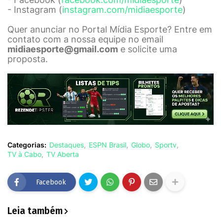
- Instagram (
instagram.com/midiaesporte
)
Quer anunciar no Portal Mídia Esporte? Entre em
contato com a nossa equipe no email
midiaesporte@gmail.com
e solicite uma
proposta.
Categorias:
Destaques
ESPN Brasil
Globo
Sportv
TV à Cabo
TV Aberta
Facebook
Leia também