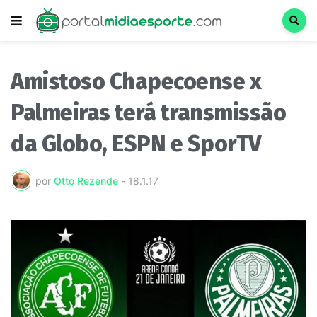
Amistoso Chapecoense x
Palmeiras terá transmissão
da Globo, ESPN e SporTV
por
Otto Rezende
-
18.1.17