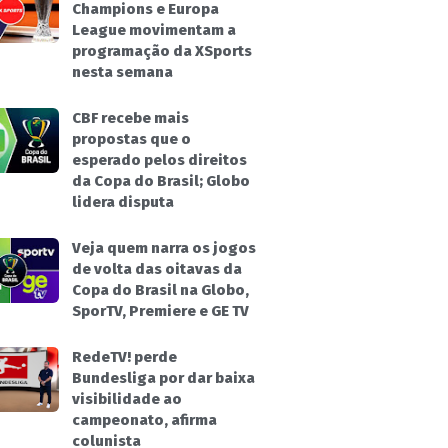
Champions e Europa
League movimentam a
programação da XSports
nesta semana
CBF recebe mais
propostas que o
esperado pelos direitos
da Copa do Brasil; Globo
lidera disputa
Veja quem narra os jogos
de volta das oitavas da
Copa do Brasil na Globo,
SporTV, Premiere e GE TV
RedeTV! perde
Bundesliga por dar baixa
visibilidade ao
campeonato, afirma
colunista