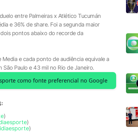
duelo entre Palmeiras x Atlético Tucumán
dia e 36% de share. Foi a segunda maior
 dois pontos abaixo do recorde da
 Media e cada ponto de audiência equivale a
m São Paulo e 43 mil no Rio de Janeiro.
Esporte como fonte preferencial no Google
:
te
)
diaesporte
)
idiaesporte
)