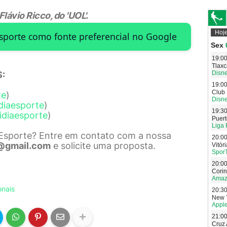
ávio Ricco, do 'UOL'.
Esporte como fonte preferencial no Google
:
te
)
diaesporte
)
idiaesporte
)
 Esporte? Entre em contato com a nossa
@gmail.com
e solicite uma proposta.
onais