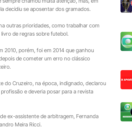
le sempre chamou muita atenção, mas, em
ela decidiu se aposentar dos gramados.
ha outras prioridades, como trabalhar com
livro de regras sobre futebol.
m 2010, porém, foi em 2014 que ganhou
 depois de cometer um erro no clássico
eiro.
te do Cruzeiro, na época, indignado, declarou
 profissão e deveria posar para a revista
 de ex-assistente de arbitragem, Fernanda
ndro Meira Ricci.