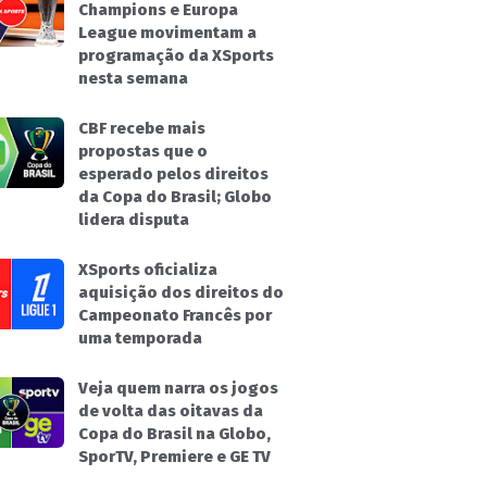
Champions e Europa
League movimentam a
programação da XSports
nesta semana
CBF recebe mais
propostas que o
esperado pelos direitos
da Copa do Brasil; Globo
lidera disputa
XSports oficializa
aquisição dos direitos do
Campeonato Francês por
uma temporada
Veja quem narra os jogos
de volta das oitavas da
Copa do Brasil na Globo,
SporTV, Premiere e GE TV