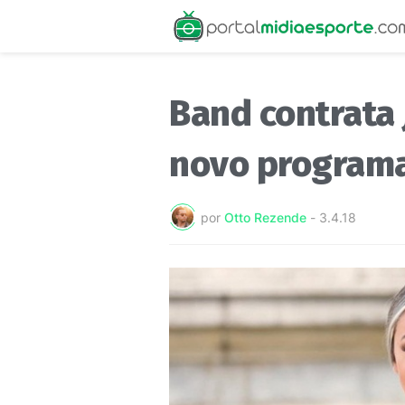
Band contrata 
novo programa
por
Otto Rezende
-
3.4.18