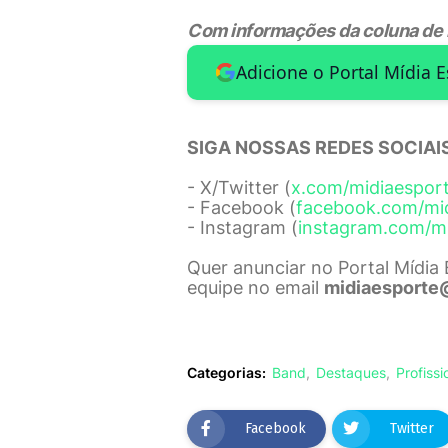
Com informações da coluna de Fl
Adicione o Portal Mídia 
SIGA NOSSAS REDES SOCIAIS
- X/Twitter (
x.com/midiaespor
- Facebook (
facebook.com/mi
- Instagram (
instagram.com/m
Quer anunciar no Portal Mídia
equipe no email
midiaesporte
Categorias:
Band
Destaques
Profissi
Facebook
Twitter