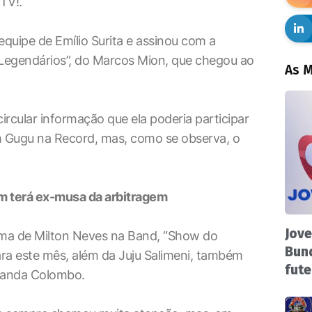
TV!.
quipe de Emílio Surita e assinou com a
“Legendários”, do Marcos Mion, que chegou ao
As M
rcular informação que ela poderia participar
 Gugu na Record, mas, como se observa, o
 terá ex-musa da arbitragem
Jove
ma de Milton Neves na Band, “Show do
Bund
ara este mês, além da Juju Salimeni, também
fute
nanda Colombo.