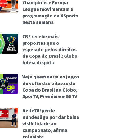
Champions e Europa
League movimentam a
programação da XSports
nesta semana
CBF recebe mais
propostas que o
esperado pelos direitos
da Copa do Brasil; Globo
lidera disputa
Veja quem narra os jogos
de volta das oitavas da
Copa do Brasil na Globo,
SporTV, Premiere e GE TV
RedeTV! perde
Bundesliga por dar baixa
visibilidade ao
campeonato, afirma
colunista