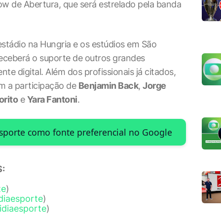
w de Abertura, que será estrelado pela banda
estádio na Hungria e os estúdios em São
receberá o suporte de outros grandes
nte digital. Além dos profissionais já citados,
m a participação de
Benjamin Back
,
Jorge
orito
e
Yara Fantoni
.
Esporte como fonte preferencial no Google
:
te
)
diaesporte
)
idiaesporte
)