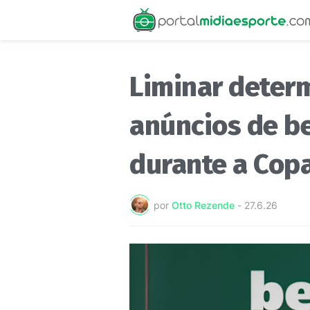
Liminar deter
anúncios de b
durante a Cop
por
Otto Rezende
-
27.6.26