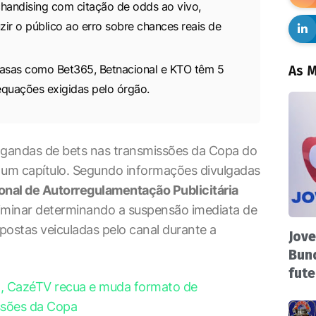
handising com citação de odds ao vivo,
ir o público ao erro sobre chances reais de
asas como Bet365, Betnacional e KTO têm 5
As M
equações exigidas pelo órgão.
gandas de bets nas transmissões da Copa do
um capítulo. Segundo informações divulgadas
nal de Autorregulamentação Publicitária
minar determinando a suspensão imediata de
apostas veiculadas pelo canal durante a
Jove
Bund
fute
o, CazéTV recua e muda formato de
ssões da Copa