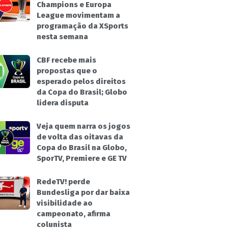
Champions e Europa
League movimentam a
programação da XSports
nesta semana
CBF recebe mais
propostas que o
esperado pelos direitos
da Copa do Brasil; Globo
lidera disputa
Veja quem narra os jogos
de volta das oitavas da
Copa do Brasil na Globo,
SporTV, Premiere e GE TV
RedeTV! perde
Bundesliga por dar baixa
visibilidade ao
campeonato, afirma
colunista