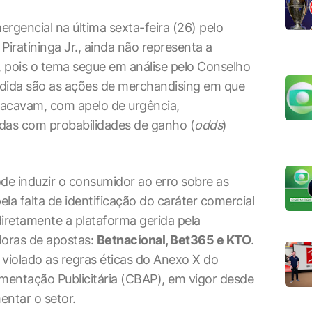
rgencial na última sexta-feira (26) pelo
 Piratininga Jr., ainda não representa a
 pois o tema segue em análise pelo Conselho
edida são as ações de merchandising em que
tacavam, com apelo de urgência,
idas com probabilidades de ganho (
odds
)
pode induzir o consumidor ao erro sobre as
la falta de identificação do caráter comercial
diretamente a plataforma gerida pela
doras de apostas:
Betnacional, Bet365 e KTO
.
 violado as regras éticas do Anexo X do
amentação Publicitária (CBAP), em vigor desde
ntar o setor.