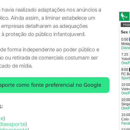
 havia realizado adaptações nos anúncios a
blico. Ainda assim, a liminar estabelece um
as empresas detalharem as adequações
à proteção do público infantojuvenil.
de forma independente ao poder público e
o ou retirada de comerciais costumam ser
ado de mídia.
Esporte como fonte preferencial no Google
:
te
)
diaesporte
)
idiaesporte
)