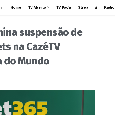
Home
TV Aberta
TV Paga
Streaming
Rádio
mina suspensão de
ets na CazéTV
a do Mundo