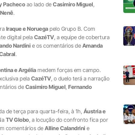
y Pacheco
ao lado de
Casimiro Miguel
,
Nenê
.
ara
Iraque e Noruega
pelo Grupo B. Com
e digital pela
CazéTV
, a equipe de cobertura
ando Nardini
e os comentários de
Amanda
 Cabral
.
ntina e Argélia
medem forças em campo.
clusiva pela
CazéTV
, o duelo terá a narração
ntários de
Casimiro Miguel
,
Fernando
de terça para quarta-feira, à 1h,
Áustria e
 Na
TV Globo
, a locução do confronto fica por
om comentários de
Alline Calandrini
e