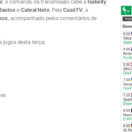
V
, o comando da transmissão cabe a
Isabelly
 Bastos
e
Cabral Neto
. Pela
CazéTV
, a
nco
, acompanhado pelos comentários de
 jogos desta terça:
nes