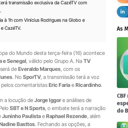
, terá transmissão exclusiva da CazéTV com
.
ia à 1h com Vinícius Rodrigues na Globo e
 e CazéTV.
As M
Copa do Mundo desta terça-feira (16) acontece
a e Senegal
, válido pelo Grupo A. Na
TV
 será de
Everaldo Marques
, com os
Nunes
. No
SporTV
, a transmissão terá a voz
pelos comentaristas
Eric Faria
e
Ricardinho
.
CBF 
m a locução de
Jorge Iggor
e análises de
espe
 Pelo
SBT e N Sports
, o embate terá a narração
do B
e
Juninho Paulista
e
Raphael Rezende
, além
Nadine Basttos
. Fechando as opções, a