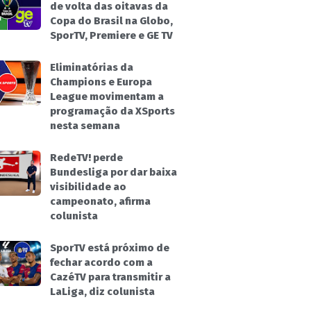
de volta das oitavas da
Copa do Brasil na Globo,
SporTV, Premiere e GE TV
Eliminatórias da
Champions e Europa
League movimentam a
programação da XSports
nesta semana
RedeTV! perde
Bundesliga por dar baixa
visibilidade ao
campeonato, afirma
colunista
SporTV está próximo de
fechar acordo com a
CazéTV para transmitir a
LaLiga, diz colunista