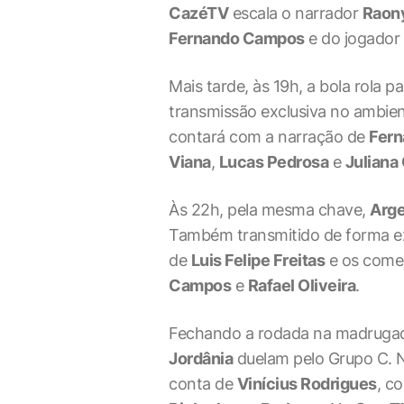
CazéTV
escala o narrador
Raon
Fernando Campos
e do jogador
Mais tarde, às 19h, a bola rola p
transmissão exclusiva no ambient
contará com a narração de
Fern
Viana
,
Lucas Pedrosa
e
Juliana
Às 22h, pela mesma chave,
Arge
Também transmitido de forma ex
de
Luis Felipe Freitas
e os come
Campos
e
Rafael Oliveira
.
Fechando a rodada na madrugada 
Jordânia
duelam pelo Grupo C.
conta de
Vinícius Rodrigues
, c