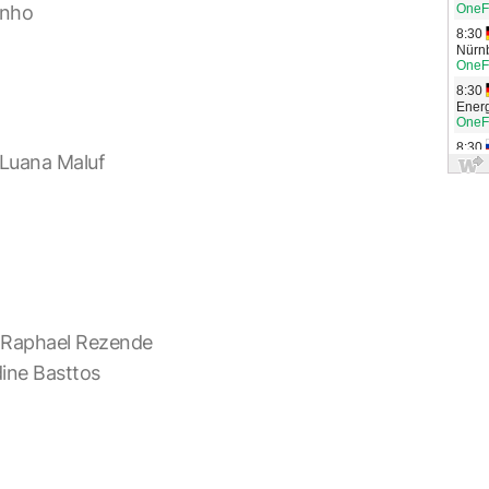
inho
Luana Maluf
e Raphael Rezende
ine Basttos