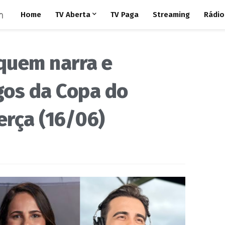
Home
TV Aberta
TV Paga
Streaming
Rádio
 quem narra e
gos da Copa do
erça (16/06)