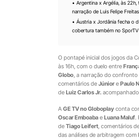
Argentina x Argélia, às 22h
narração de Luis Felipe Freitas
Áustria x Jordânia fecha o d
cobertura também no SporTV
O pontapé inicial dos jogos da 
às 16h, com o duelo entre
Franç
Globo
, a narração do confronto
comentários de
Júnior
e
Paulo 
de
Luiz Carlos Jr.
acompanhado 
A
GE TV no Globoplay
conta co
Oscar Emboaba
e
Luana Maluf
.
de
Tiago Leifert
, comentários d
das análises de arbitragem com