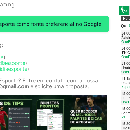
eaming.
Esporte como fonte preferencial no Google
:
te
)
diaesporte
)
idiaesporte
)
 Esporte? Entre em contato com a nossa
@gmail.com
e solicite uma proposta.