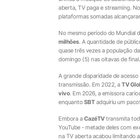
aberta, TV paga e streaming. No
plataformas somadas alcançar
No mesmo período do Mundial do 
milhões
. A quantidade de públic
quase três vezes a população da
domingo (5) nas oitavas de final
A grande disparidade de acesso
transmissão. Em 2022, a
TV Glo
vivo
. Em 2026, a emissora cari
enquanto
SBT
adquiriu um pacot
Embora a
CazéTV
transmita tod
YouTube - metade deles com excl
na TV aberta acabou limitando a