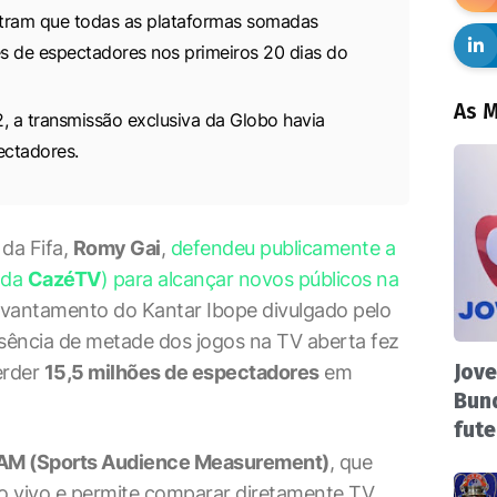
tram que todas as plataformas somadas
s de espectadores nos primeiros 20 dias do
As M
a transmissão exclusiva da Globo havia
ectadores.
 da Fifa,
Romy Gai
,
defendeu publicamente a
 da
CazéTV
) para alcançar novos públicos na
evantamento do Kantar Ibope divulgado pelo
sência de metade dos jogos na TV aberta fez
Jove
erder
15,5 milhões de espectadores
em
Bund
fute
AM (Sports Audience Measurement)
, que
ao vivo e permite comparar diretamente TV